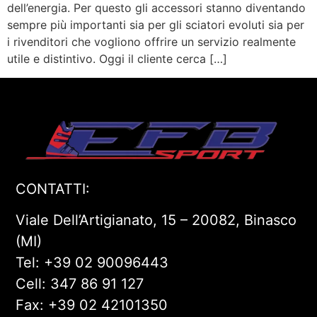
dell’energia. Per questo gli accessori stanno diventando
sempre più importanti sia per gli sciatori evoluti sia per
i rivenditori che vogliono offrire un servizio realmente
utile e distintivo. Oggi il cliente cerca […]
CONTATTI:
Viale Dell’Artigianato, 15 – 20082, Binasco
(MI)
Tel:
+39 02 90096443
Cell:
347 86 91 127
Fax: +39 02 42101350